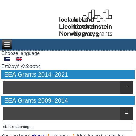
Choose language
Επιλογή γλώσσας
EEA Grants 2014–2021
≡
EEA Grants 2009–2014
≡
You are here:
Home
Reports
Monitoring Committee