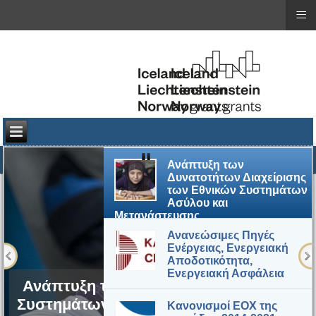
≡
≡
Ανάπτυξη των
Δυνατοτήτων Διαχείρισης
των Εθνικών Συστημάτων
Ασύλου και
Μετανάστευσης
Ανανεώσιμες Πηγές
Ενέργειας, Ενεργειακή
Αποδοτικότητα,
Ενεργειακή Ασφάλεια
Ανάπτυξη των Δυνατοτήτων Διαχείριση
Συστημάτων Ασύλου και Μετανάστευση
Κανονισμοί ΕΟΧ της