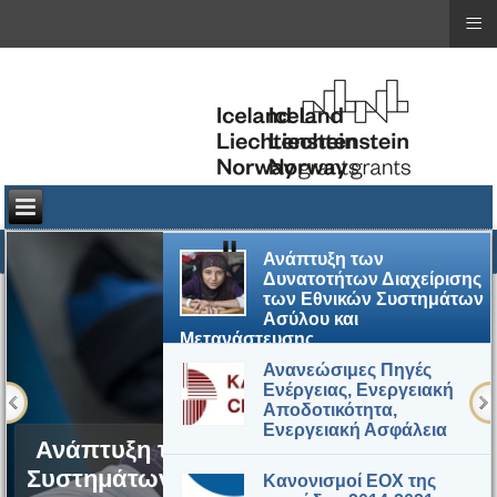
≡
≡
Ανάπτυξη των
Δυνατοτήτων Διαχείρισης
των Εθνικών Συστημάτων
Ασύλου και
Μετανάστευσης
Ανανεώσιμες Πηγές
Ενέργειας, Ενεργειακή
Αποδοτικότητα,
Ενεργειακή Ασφάλεια
Ανάπτυξη των Δυνατοτήτων Διαχείριση
Συστημάτων Ασύλου και Μετανάστευση
Κανονισμοί ΕΟΧ της